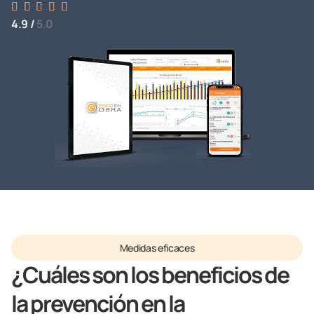





4.9 /
5.0
Medidas eficaces
¿Cuáles son los beneficios de
la prevención en la