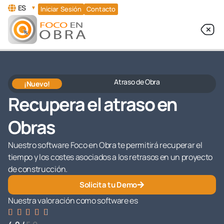
ES
▼
Iniciar Sesión
Contacto
Atraso de Obra
¡Nuevo!
Recupera el atraso en
Obras
Nuestro software Foco en Obra te permitirá recuperar el
tiempo y los costes asociados a los retrasos en un proyecto
de construcción.
Solicita tu Demo
Nuestra valoración como software es




