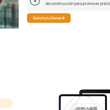
5
de construcción para promover práct
Solicita tu Demo