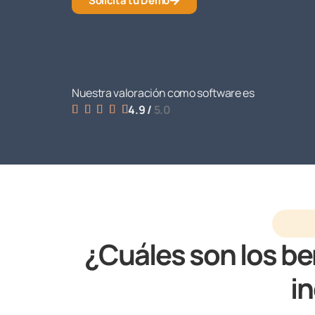
Solicita tu Demo
Nuestra valoración como software es
4.9 /
5.0





¿Cuáles son los ben
i