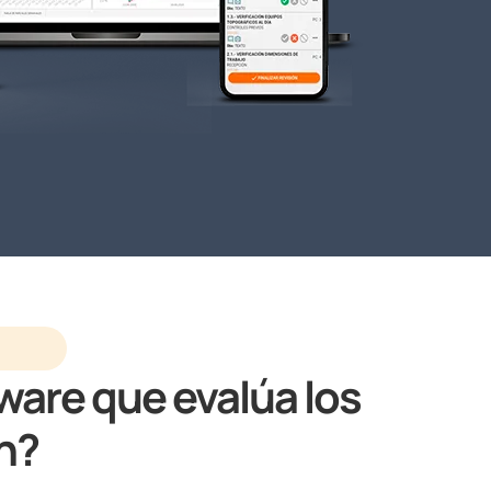
tware que evalúa los
n?