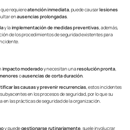
a
que requiere
atención inmediata
, puede causar
lesiones
sultar en
ausencias prolongadas
.
da
y la
implementación de medidas preventivas
, además,
ación de los procedimientos de seguridad existentes para
incidente.
un
impacto moderado
y necesitan una
resolución pronta
,
 menores
o
ausencias de corta duración
.
tificar las causas y prevenir recurrencias
, estos incidentes
subyacentes en los procesos de seguridad, por lo que su
a en las prácticas de seguridad de la organización.
mo
y puede
gestionarse rutinariamente
, suele involucrar