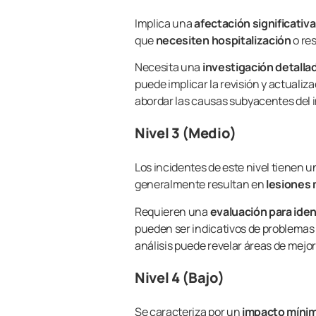
Implica una
afectación significativ
que
necesiten hospitalización
o re
Necesita una
investigación detalla
puede implicar la revisión y actualiz
abordar las causas subyacentes del 
Nivel 3 (Medio)
Los incidentes de este nivel tienen 
generalmente resultan en
lesiones
Requieren una
evaluación para iden
pueden ser indicativos de problemas 
análisis puede revelar áreas de mejor
Nivel 4 (Bajo)
Se caracteriza por un
impacto míni