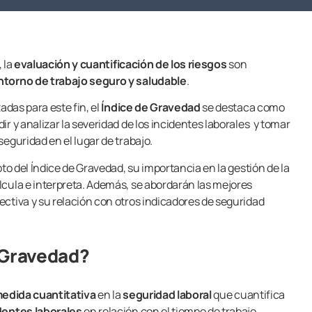
, la
evaluación y cuantificación de los riesgos
son
ntorno de trabajo seguro y saludable
.
adas para este fin, el
Índice de Gravedad
se destaca como
r y analizar la severidad de los incidentes laborales y tomar
eguridad en el lugar de trabajo.
pto del Índice de Gravedad, su importancia en la gestión de la
cula e interpreta. Además, se abordarán las mejores
ctiva y su relación con otros indicadores de seguridad
 Gravedad?
edida cuantitativa
en la
seguridad laboral
que cuantifica
dentes laborales
en relación con el tiempo de trabajo