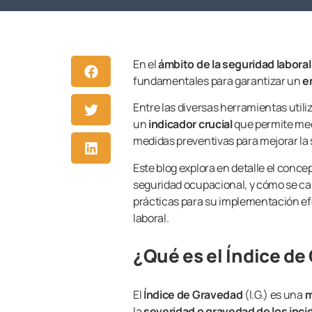
En el
ámbito de la seguridad laboral
fundamentales para garantizar un
e
Entre las diversas herramientas utiliz
un
indicador crucial
que permite medi
medidas preventivas para mejorar la s
Este blog explora en detalle el conce
seguridad ocupacional, y cómo se cal
prácticas para su implementación efe
laboral.
¿Qué es el Índice de
El
Índice de Gravedad
(I.G.) es una
m
la
severidad o gravedad de los inci