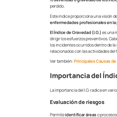
perdido.
Este índice proporciona una visión de
enfermedades profesionales en la
El Índice de Gravedad (I.G.)
es una m
dirigir los esfuerzos preventivos. Ca
los incidentes ocurridos dentro de la
relacionados con las actividades del 
Ver también:
Principales Causas de
Importancia del Índ
La importancia del I.G. radica en vari
Evaluación de riesgos
Permite
identificar áreas
o procesos