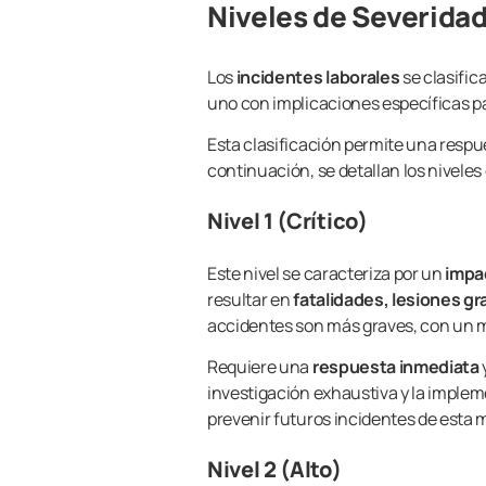
Niveles de Severidad
Los
incidentes laborales
se clasific
uno con implicaciones específicas par
Esta clasificación permite una resp
continuación, se detallan los niveles
Nivel 1 (Crítico)
Este nivel se caracteriza por un
impa
resultar en
fatalidades, lesiones gr
accidentes son más graves, con un m
Requiere una
respuesta inmediata
investigación exhaustiva y la implem
prevenir futuros incidentes de esta 
Nivel 2 (Alto)