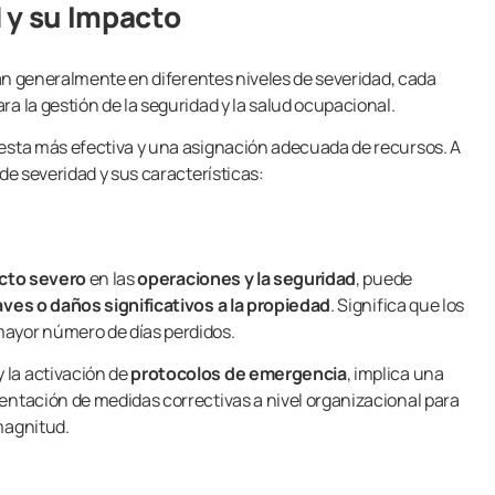
 y su Impacto
an generalmente en diferentes niveles de severidad, cada
a la gestión de la seguridad y la salud ocupacional.
uesta más efectiva y una asignación adecuada de recursos. A
 de severidad y sus características:
cto severo
en las
operaciones y la seguridad
, puede
aves o daños significativos a la propiedad
. Significa que los
ayor número de días perdidos.
y la activación de
protocolos de emergencia
, implica una
entación de medidas correctivas a nivel organizacional para
magnitud.