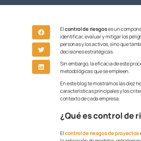
El
control de riesgos
es un componen
identificar, evaluar y mitigar los pel
personas y los activos, sino que tamb
decisiones estratégicas.
Sin embargo, la eficacia de este pr
metodológicas que se empleen.
En este blog te mostramos las diez he
características principales y los cri
contexto de cada empresa.
¿Qué es control de r
El
control de riesgos de proyectos
la aplicación de medidas, estrategias