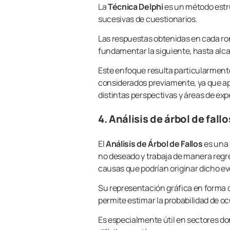
La
Técnica Delphi
es un método estr
sucesivas de cuestionarios.
Las respuestas obtenidas en cada r
fundamentar la siguiente, hasta alca
Este enfoque resulta particularmente
considerados previamente, ya que ap
distintas perspectivas y áreas de ex
4. Análisis de árbol de fall
El
Análisis de Árbol de Fallos
es una 
no deseado y trabaja de manera regre
causas que podrían originar dicho e
Su representación gráfica en forma de
permite estimar la probabilidad de oc
Es especialmente útil en sectores do