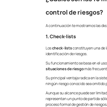
control de riesgos?
A continuación te mostramos las diez
1. Check-lists
Los
check-lists
constituyen una de l
identificación de riesgos.
Su funcionamiento se basa en el uso 
situaciones de riesgo
más frecuent
Su principal ventaja radica en la sis
ningún riesgo conocido sea omitido p
Aunque su alcance puede ser limitad
representan un punto de partida sólid
proceso formal de gestión de riesgos