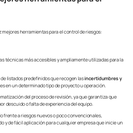
 mejores herramientas para el control de riesgos:
as técnicas más accesibles y ampliamente utilizadas para la
de listados predefinidos que recogen las
incertidumbres y
es en un determinado tipo de proyecto u operación.
tematización del proceso de revisión, ya que garantiza que
or descuido o falta de experiencia del equipo.
o frente a riesgos nuevos o poco convencionales,
o y de fácil aplicación para cualquier empresa que inicie un
.