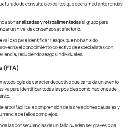
ucturado de consulta a expertos que opera mediante rondas
onda son
analizadas y retroalimentadas
al grupo para
nzar un nivel de consenso satisfactorio.
 valioso para identificar riesgos que no han sido
rovecha el conocimiento colectivo de especialistas con
periencia, reduciendo sesgos individuales.
os (FTA)
metodología de carácter deductivo que parte de un evento
siva para identificar todas las posibles combinaciones de
vento.
 árbol facilita la comprensión de las relaciones causales y
urrencia de fallos complejos.
nde las consecuencias de un fallo pueden ser graves o de