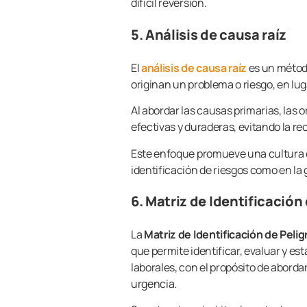
difícil reversión.
5. Análisis de causa raíz
El
análisis de causa raíz
es un método
originan un problema o riesgo, en lug
Al abordar las causas primarias, la
efectivas y duraderas, evitando la r
Este enfoque promueve una cultura de
identificación de riesgos como en la
6. Matriz de Identificación
La
Matriz de Identificación de Peli
que permite identificar, evaluar y es
laborales, con el propósito de abord
urgencia.