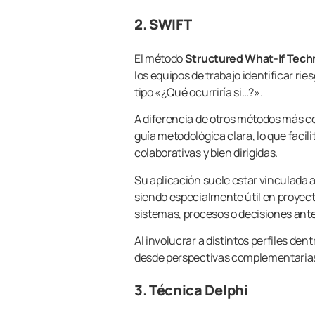
2. SWIFT
El método
Structured What-If Tec
los equipos de trabajo identificar ri
tipo «¿Qué ocurriría si…?».
A diferencia de otros métodos más c
guía metodológica clara, lo que facili
colaborativas y bien dirigidas.
Su aplicación suele estar vinculada 
siendo especialmente útil en proyec
sistemas, procesos o decisiones ante
Al involucrar a distintos perfiles de
desde perspectivas complementarias, 
3. Técnica Delphi