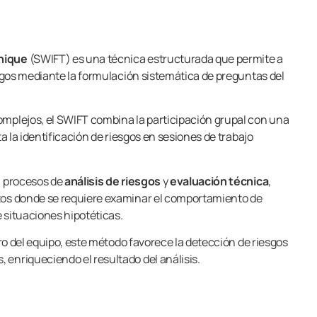
hnique
(SWIFT) es una técnica estructurada que permite a
esgos mediante la formulación sistemática de preguntas del
omplejos, el SWIFT combina la participación grupal con una
ta la identificación de riesgos en sesiones de trabajo
a procesos de
análisis de riesgos
y
evaluación técnica
,
tos donde se requiere examinar el comportamiento de
 situaciones hipotéticas.
ntro del equipo, este método favorece la detección de riesgos
enriqueciendo el resultado del análisis.