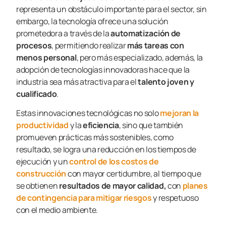
representa un obstáculo importante para el sector, sin
embargo, la tecnología ofrece una solución
prometedora a través de la
automatización de
procesos
, permitiendo realizar
más tareas con
menos personal
, pero más especializado, además, la
adopción de tecnologías innovadoras hace que la
industria sea más atractiva para el
talento joven y
cualificado
.
Estas innovaciones tecnológicas no solo
mejoran la
productividad
y la
eficiencia
, sino que también
promueven prácticas más sostenibles, como
resultado, se logra una reducción en los tiempos de
ejecución y un
control de los costos de
construcción
con mayor certidumbre, al tiempo que
se obtienen
resultados de mayor calidad,
con
planes
de contingencia para mitigar riesgos
y respetuoso
con el medio ambiente.