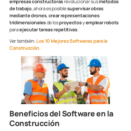
empresas constructoras
revolucionar sus
métodos
de trabajo
, ahora es posible
supervisar obras
mediante drones
,
crear representaciones
tridimensionales
de los
proyectos
y
emplear robots
para
ejecutar tareas repetitivas
.
Ver también:
Los 10 Mejores Softwares para la
Construcción.
Beneficios del Software en la
Construcción