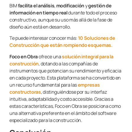
BIM
facilita el análisis
,
modificación
y
gestión de
información en tiempo real
durante todo el proceso
constructivo, aunque su uso más allá de la fase de
diseño aún está en desarrollo.
Te puede interesar conocer más:
10 Soluciones de
Construcción que están rompiendo esquemas.
Foco en Obra
ofrece una
solución integral para la
construcción
, dotando a las compañías de
instrumentos que potencian su rendimiento y eficacia
en cada proyecto. Esta plataforma se ha convertido en
un recurso fundamental para las
empresas
constructoras
, distinguiéndose por su interfaz
intuitiva, adaptabilidad y costo accesible. Gracias a
estas características, Foco en Obra se posiciona como
una alternativa preferente en el ámbito del software
especializado para la construcción.