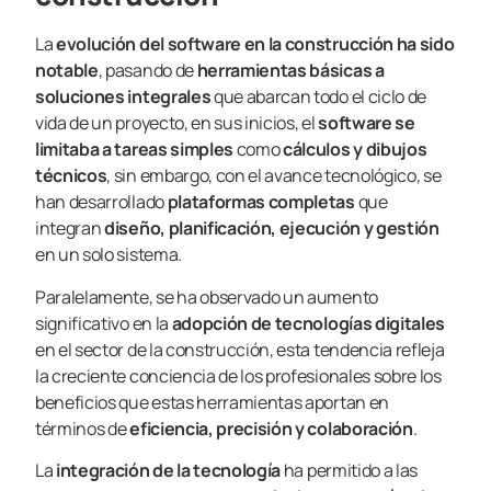
La
evolución del software en la construcción ha sido
notable
, pasando de
herramientas básicas a
soluciones integrales
que abarcan todo el ciclo de
vida de un proyecto, en sus inicios, el
software se
limitaba a tareas simples
como
cálculos y dibujos
técnicos
, sin embargo, con el avance tecnológico, se
han desarrollado
plataformas completas
que
integran
diseño, planificación, ejecución y gestión
en un solo sistema.
Paralelamente, se ha observado un aumento
significativo en la
adopción de tecnologías digitales
en el sector de la construcción, esta tendencia refleja
la creciente conciencia de los profesionales sobre los
beneficios que estas herramientas aportan en
términos de
eficiencia, precisión y colaboración
.
La
integración de la tecnología
ha permitido a las