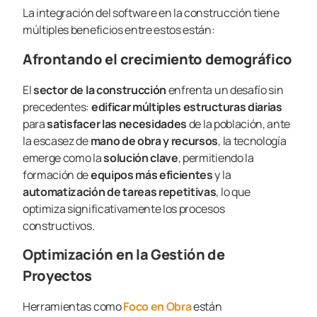
La integración del software en la construcción tiene
múltiples beneficios entre estos están:
Afrontando el crecimiento demográfico
El
sector de la construcción
enfrenta un desafío sin
precedentes:
edificar múltiples estructuras diarias
para
satisfacer las necesidades
de la población, ante
la escasez de
mano de obra y recursos
, la tecnología
emerge como la
solución clave
, permitiendo la
formación de
equipos más eficientes
y la
automatización de tareas repetitivas
, lo que
optimiza significativamente los procesos
constructivos.
Optimización en la Gestión de
Proyectos
Herramientas como
Foco en Obra
están