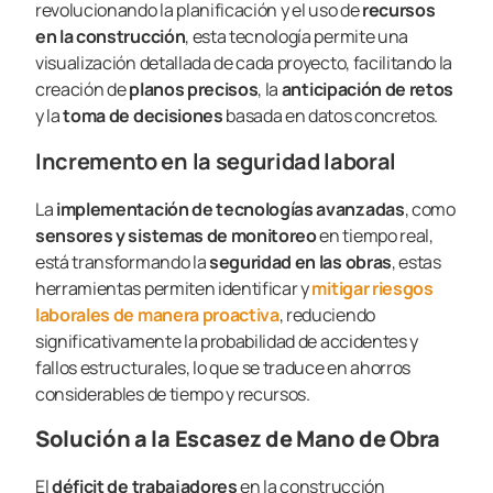
revolucionando la planificación y el uso de
recursos
en la construcción
, esta tecnología permite una
visualización detallada de cada proyecto, facilitando la
creación de
planos precisos
, la
anticipación de retos
y la
toma de decisiones
basada en datos concretos.
Incremento en la seguridad laboral
La
implementación de tecnologías avanzadas
, como
sensores y sistemas de monitoreo
en tiempo real,
está transformando la
seguridad en las obras
, estas
herramientas permiten identificar y
mitigar riesgos
laborales de manera proactiva
, reduciendo
significativamente la probabilidad de accidentes y
fallos estructurales, lo que se traduce en ahorros
considerables de tiempo y recursos.
Solución a la Escasez de Mano de Obra
El
déficit de trabajadores
en la construcción