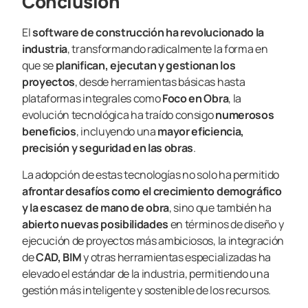
Conclusión
El
software de construcción ha revolucionado la
industria
, transformando radicalmente la forma en
que se
planifican, ejecutan y gestionan los
proyectos
, desde herramientas básicas hasta
plataformas integrales como
Foco en Obra
, la
evolución tecnológica ha traído consigo
numerosos
beneficios
, incluyendo una
mayor eficiencia,
precisión y seguridad en las obras
.
La adopción de estas tecnologías no solo ha permitido
afrontar desafíos como el crecimiento demográfico
y la escasez de mano de obra
, sino que también ha
abierto nuevas posibilidades
en términos de diseño y
ejecución de proyectos más ambiciosos, la integración
de
CAD, BIM
y otras herramientas especializadas ha
elevado el estándar de la industria, permitiendo una
gestión más inteligente y sostenible de los recursos.