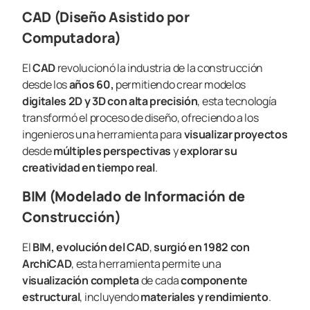
CAD (Diseño Asistido por
Computadora)
El
CAD
revolucionó la industria de la construcción
desde los
años 60,
permitiendo crear modelos
digitales 2D y 3D con alta precisión
, esta tecnología
transformó el proceso de diseño, ofreciendo a los
ingenieros una herramienta para
visualizar proyectos
desde
múltiples perspectivas
y
explorar su
creatividad en tiempo real
.
BIM (Modelado de Información de
Construcción)
El
BIM, evolución del CAD
,
surgió en 1982 con
ArchiCAD
, esta herramienta permite una
visualización completa
de cada
componente
estructural
, incluyendo
materiales y rendimiento
.