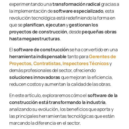
experimentando una
transformación radical
gracias a
la implementación de
software especializado
, esta
revolución tecnológica está redefiniendo la forma en
que se
planifican
,
ejecutan
y
gestionan los
proyectos de construcción
, desde
pequeñas obras
hasta megaestructuras
.
El
software de construcción
se ha convertido en una
herramienta indispensable
tanto para
Gerentes de
Proyectos
,
Contratistas
,
Inspectores Técnicos
y
demás profesionales del sector, ofreciendo
soluciones innovadoras
que mejoran la eficiencia,
reducen costos y aumentan la calidad de las obras.
En este artículo, exploraremos cómo el
software de la
construcción está transformando la industria
,
analizando su evolución, los beneficios que aporta y
las principales herramientas tecnológicas que están
marcando la diferencia en el sector.