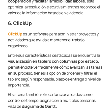
cooperación
y
facilitar la flexibilidad laboral
, está
optimiza la resolución ejecutiva mientras reconoce el
valor de la información basada en evidencia.
6. ClickUp
ClickUp
es un software para administrar proyectos y
actividades que ayuda a mantener el trabajo
organizado.
Entre sus características destacadas se encuentra la
visualización en tablero con columnas por estado
,
permitiéndote ver fácilmente cómo avanzan las tareas
en su proceso, tienes la opción de ordenar y filtrar el
tablero según responsable, plazo de entrega o nivel de
importancia.
El sistema también ofrece funcionalidades como
control de tiempo, asignación a múltiples personas,
vista de
diagrama de Gantt.