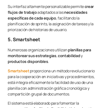
Su interfaz altamente personalizable permite
crear
flujos de trabajo
adaptados a las
necesidades
específicas de cada equipo
, facilitando la
planificación de sprints, la asignación de tareas y la
priorización de historias de usuario.
5. Smartsheet
Numerosas organizaciones utilizan
planillas para
monitorear sus estrategias
,
contabilidad
y
productos disponibles
.
Smartsheet
proporciona un método revolucionario
para la cooperación en iniciativas y procedimientos,
está integra eficazmente la facilidad de uso de una
planilla con administración gráfica cronológica y
compartición grupal de documentos.
El sistema está elaborado para fomentar la