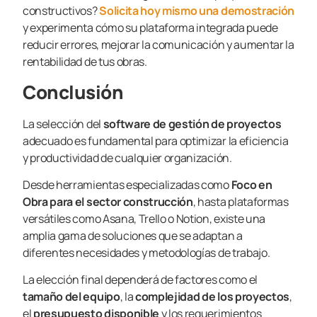
constructivos?
Solicita hoy mismo una demostración
y experimenta cómo su plataforma integrada puede
reducir errores, mejorar la comunicación y aumentar la
rentabilidad de tus obras.
Conclusión
La selección del
software de gestión de proyectos
adecuado es fundamental para optimizar la eficiencia
y productividad de cualquier organización.
Desde herramientas especializadas como
Foco en
Obra para el sector construcción
, hasta plataformas
versátiles como Asana, Trello o Notion, existe una
amplia gama de soluciones que se adaptan a
diferentes necesidades y metodologías de trabajo.
La elección final dependerá de factores como el
tamaño del equipo
, la
complejidad de los proyectos
,
el
presupuesto disponible
y los requerimientos