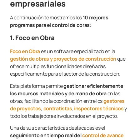
empresariales
A continuación te mostramos los
10 mejores
programas para el control de obras
:
1. Foco en Obra
Foco en Obra
es un software especializado en la
gestión de obras y proyectos de construcción
que
ofrece múltiples funcionalidades diseñadas
específicamente para el sector de la construcción.
Esta plataforma permite
gestionar eficientemente
los recursos materiales y de mano de obra
en las
obras, facilitando la coordinación entre los
gestores
de proyectos
,
contratistas
,
inspectores técnicos
y
todo los trabajadores involucrados en el proyecto.
Una de sus características destacadas es el
seguimiento en tiempo real del
control de avance