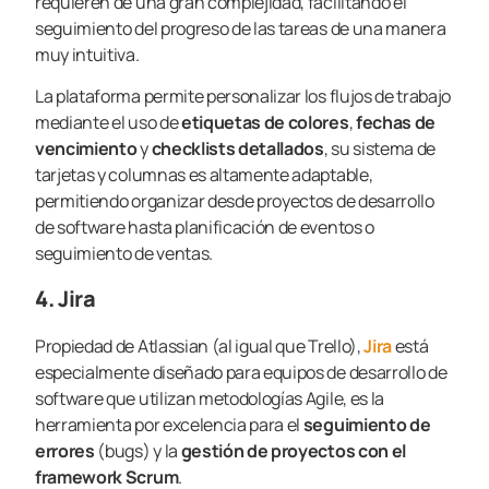
requieren de una gran complejidad, facilitando el
seguimiento del progreso de las tareas de una manera
muy intuitiva.
La plataforma permite personalizar los flujos de trabajo
mediante el uso de
etiquetas de colores
,
fechas de
vencimiento
y
checklists detallados
, su sistema de
tarjetas y columnas es altamente adaptable,
permitiendo organizar desde proyectos de desarrollo
de software hasta planificación de eventos o
seguimiento de ventas.
4. Jira
Propiedad de Atlassian (al igual que Trello),
Jira
está
especialmente diseñado para equipos de desarrollo de
software que utilizan metodologías Agile, es la
herramienta por excelencia para el
seguimiento de
errores
(bugs) y la
gestión de proyectos con el
framework Scrum
.