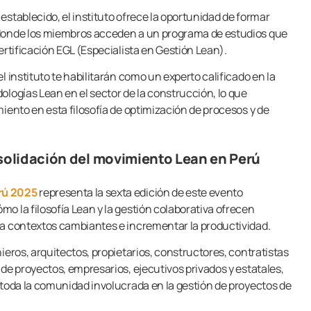
stablecido, el instituto ofrece la oportunidad de formar
 donde los miembros acceden a un programa de estudios que
ertificación EGL (Especialista en Gestión Lean).
l instituto te habilitarán como un experto calificado en la
ologías Lean en el sector de la construcción, lo que
iento en esta filosofía de optimización de procesos y de
olidación del movimiento Lean en Perú
rú 2025
representa la sexta edición de este evento
o la filosofía Lean y la gestión colaborativa ofrecen
 a contextos cambiantes e incrementar la productividad.
ieros, arquitectos, propietarios, constructores, contratistas
de proyectos, empresarios, ejecutivos privados y estatales,
 toda la comunidad involucrada en la gestión de proyectos de