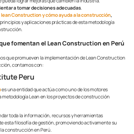
e pueda lograr mejoras que cambien la industria.
ientar a tomar decisiones adecuadas
.
 lean Construction y cómo ayuda a la construcción
,
rincipios y aplicaciones prácticas de esta metodología
nstrucción.
 que fomentan el Lean Construction en Perú
resos que promueven la implementación de Lean Construction
ucción, contamos con:
itute Peru
ú
es una entidad que actúa como uno de los motores
a metodología Lean en los proyectos de construcción
indar toda la información, recursos y herramientas
e esta filosofía de gestión, promoviendo activamente su
 la construcción en Perú.