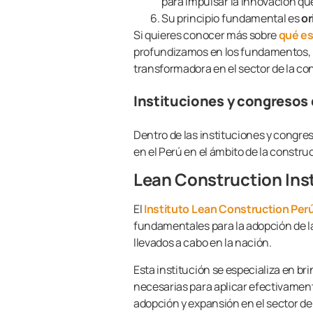
para impulsar la innovación qu
Su principio fundamental es
or
Si quieres conocer más sobre
qué es
profundizamos en los fundamentos, p
transformadora en el sector de la co
Instituciones y congresos
Dentro de las instituciones y cong
en el Perú en el ámbito de la constr
Lean Construction Inst
El
Instituto Lean Construction Per
fundamentales para la adopción de l
llevados a cabo en la nación.
Esta institución se especializa en br
necesarias para aplicar efectivament
adopción y expansión en el sector de