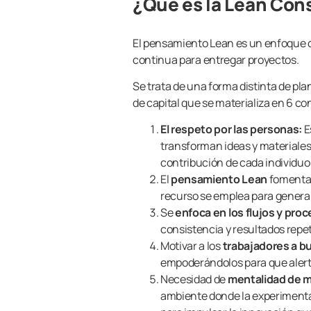
¿Qué es la Lean Con
El pensamiento Lean es un enfoque d
continua para entregar proyectos.
Se trata de una forma distinta de pla
de capital que se materializa en 6 co
El respeto por las personas:
E
transforman ideas y materiales e
contribución de cada individuo y
El
pensamiento Lean
fomenta 
recurso se emplea para generar
Se
enfoca en los flujos y pro
consistencia y resultados repet
Motivar a los
trabajadores a b
empoderándolos para que alerte
Necesidad de
mentalidad de m
ambiente donde la experimenta