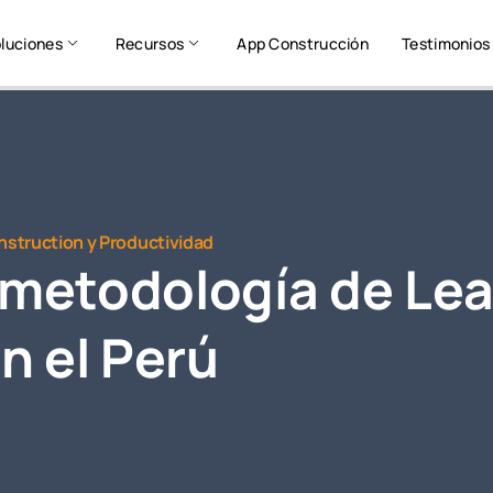
luciones
Recursos
App Construcción
Testimonios
struction y Productividad
a metodología de Le
n el Perú