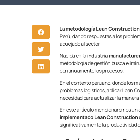
La
metodología Lean Construction
Perú, dando respuestas a los proble
aquejado al sector.
Nacida en la
industria manufacture
metodología de gestión busca elimina
continuamente los procesos.
En el contexto peruano, donde los m
problemas logísticos, aplicar Lean C
necesidad para actualizar la manera
En este artículo mencionaremos un 
implementado Lean Construction
significativamente la productividad e