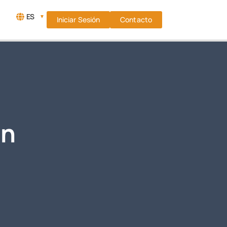
ES
▼
Iniciar Sesión
Contacto
an