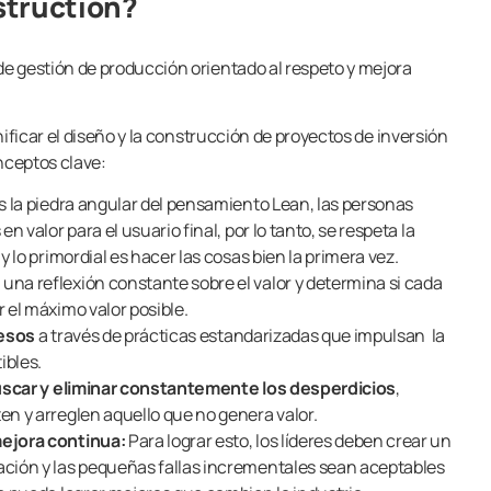
struction?
e gestión de producción orientado al respeto y mejora
nificar el diseño y la construcción de proyectos de inversión
nceptos clave:
s la piedra angular del pensamiento Lean, las personas
n valor para el usuario final, por lo tanto, se respeta la
 lo primordial es hacer las cosas bien la primera vez.
una reflexión constante sobre el valor y determina si cada
 el máximo valor posible.
cesos
a través de prácticas estandarizadas que impulsan la
ibles.
uscar y eliminar constantemente los desperdicios
,
n y arreglen aquello que no genera valor.
ejora continua:
Para lograr esto, los líderes deben crear un
ción y las pequeñas fallas incrementales sean aceptables