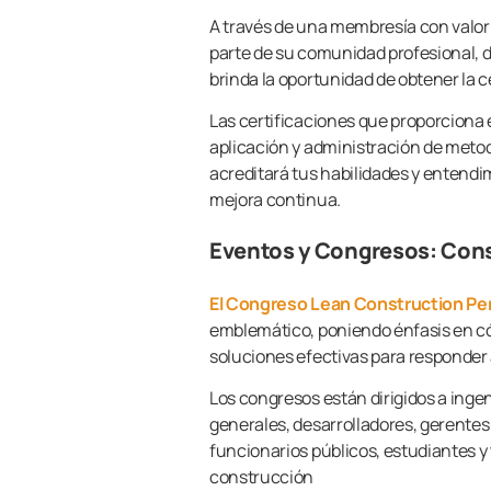
A través de una membresía con valor e
parte de su comunidad profesional,
brinda la oportunidad de obtener la c
Las certificaciones que proporciona e
aplicación y administración de metod
acreditará tus habilidades y entendim
mejora continua.
Eventos y Congresos: Cons
El Congreso Lean Construction Pe
emblemático, poniendo énfasis en cóm
soluciones efectivas para responder
Los congresos están dirigidos a ingen
generales, desarrolladores, gerentes 
funcionarios públicos, estudiantes y
construcción