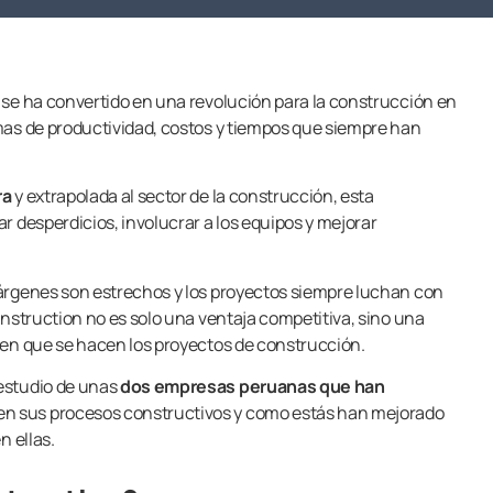
se ha convertido en una revolución para la construcción en
mas de productividad, costos y tiempos que siempre han
ra
y extrapolada al sector de la construcción, esta
r desperdicios, involucrar a los equipos y mejorar
árgenes son estrechos y los proyectos siempre luchan con
onstruction no es solo una ventaja competitiva, sino una
 en que se hacen los proyectos de construcción.
estudio de unas
dos empresas peruanas que han
en sus procesos constructivos y como estás han mejorado
n ellas.