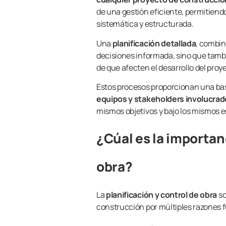
de una gestión eficiente, permitiend
sistemática y estructurada.
Una
planificación detallada
, combin
decisiones informada, sino que tambi
de que afecten el desarrollo del proy
Estos procesos proporcionan una base
equipos y stakeholders involucrado
mismos objetivos y bajo los mismos e
¿Cúal es la importan
obra?
La
planificación y control de obra
so
construcción por múltiples razones