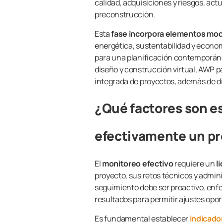
calidad, adquisiciones y riesgos, ac
preconstrucción.
Esta
fase incorpora elementos mo
energética, sustentabilidad y econom
para una planificación contemporán
diseño y construcción virtual, AWP 
integrada de proyectos, además de d
¿Qué factores son e
efectivamente un pr
El
monitoreo efectivo
requiere un
l
proyecto, sus retos técnicos y adminis
seguimiento debe ser proactivo, enfo
resultados para permitir ajustes opo
Es fundamental establecer
indicado