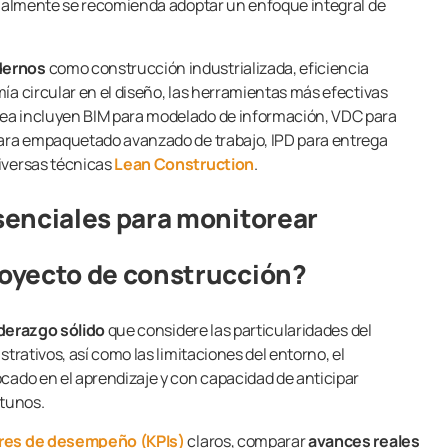
tualmente se recomienda adoptar un enfoque integral de
dernos
como construcción industrializada, eficiencia
ía circular en el diseño, las herramientas más efectivas
ea incluyen BIM para modelado de información, VDC para
para empaquetado avanzado de trabajo, IPD para entrega
iversas técnicas
Lean Construction
.
senciales para monitorear
oyecto de construcción?
iderazgo sólido
que considere las particularidades del
trativos, así como las limitaciones del entorno, el
cado en el aprendizaje y con capacidad de anticipar
rtunos.
res de desempeño (KPIs)
claros, comparar
avances reales