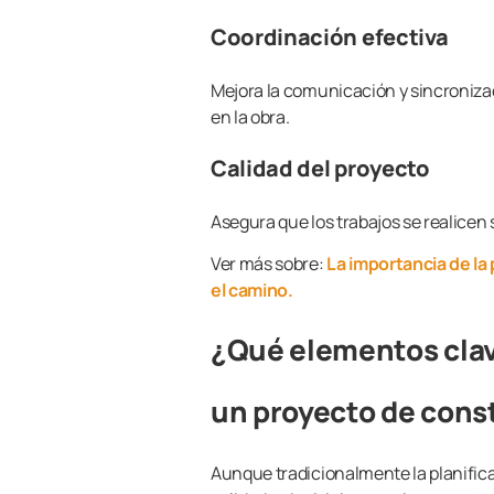
Coordinación efectiva
Mejora la comunicación y sincronizac
en la obra.
Calidad del proyecto
Asegura que los trabajos se realicen
Ver más sobre:
La importancia de la 
el camino.
¿Qué elementos clav
un proyecto de cons
Aunque tradicionalmente la planifica