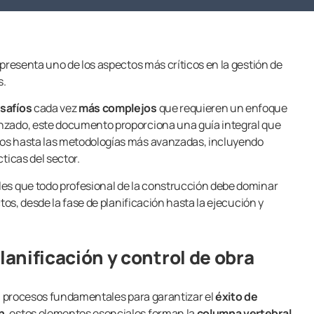
presenta uno de los aspectos más críticos en la gestión de
s.
esafíos
cada vez
más complejos
que requieren un enfoque
nzado, este documento proporciona una guía integral que
os hasta las metodologías más avanzadas, incluyendo
ticas del sector.
es que todo profesional de la construcción debe dominar
tos, desde la fase de planificación hasta la ejecución y
anificación y control de obra
on procesos fundamentales para garantizar el
éxito de
n
, estos elementos esenciales forman la
columna vertebral